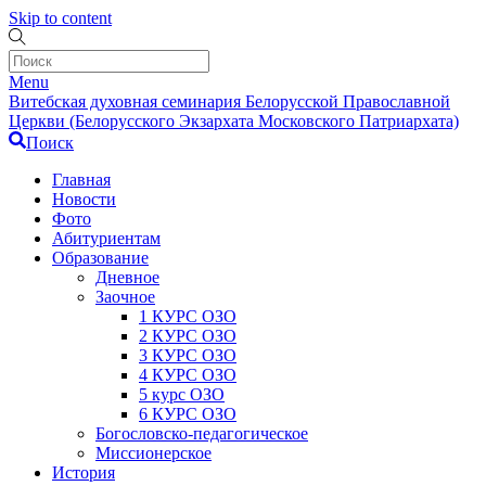
Skip to content
Menu
Витебская духовная семинария Белорусской Православной
Церкви (Белорусского Экзархата Московского Патриархата)
Поиск
Главная
Новости
Фото
Абитуриентам
Образование
Дневное
Заочное
1 КУРС ОЗО
2 КУРС ОЗО
3 КУРС ОЗО
4 КУРС ОЗО
5 курс ОЗО
6 КУРС ОЗО
Богословско-педагогическое
Миссионерское
История