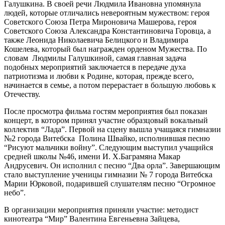
Галушкина. В своей речи Людмила Ивановна упомянула
людей, которые отличались невероятным мужеством: героя
Советского Союза Петра Мироновича Машерова, героя
Советского Союза Александра Константиновича Горовца, а
также Леонида Николаевича Белицкого и Владимира
Кошелева, который был награжден орденом Мужества. По
словам Людмилы Галушкиной, самая главная задача
подобных мероприятий заключается в передаче духа
патриотизма и любви к Родине, которая, прежде всего,
начинается в семье, а потом перерастает в большую любовь к
Отечеству.
После просмотра фильма гостям мероприятия был показан
концерт, в котором принял участие образцовый вокальный
коллектив “Лада”. Первой на сцену вышла учащаяся гимназии
№2 города Витебска Полина Швайко, исполнившая песню
“Рисуют мальчики войну”. Следующим выступил учащийся
средней школы №46, имени И. Х.Баграмяна Макар
Андрусевич. Он исполнил с песню “Два орла”. Завершающим
стало выступление ученицы гимназии № 7 города Витебска
Марии Юрковой, подарившей слушателям песню “Огромное
небо”.
В организации мероприятия приняли участие: методист
кинотеатра “Мир” Валентина Евгеньевна Зайцева,