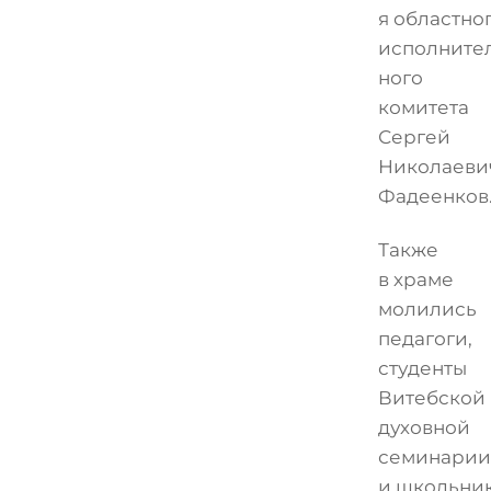
я областно
исполните
ного
комитета
Сергей
Николаеви
Фадеенков
Также
в храме
молились
педагоги,
студенты
Витебской
духовной
семинарии
и школьни