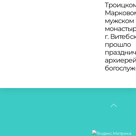
Троицко
Марково
мужском
монасты
г. Витебс
прошло
праздни
архиере
богослу
Back
To
Top