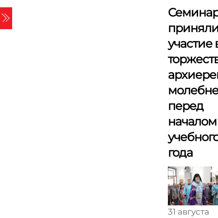
Skip
Семина
Menu
to
принял
content
участие 
торжест
архиере
молебн
перед
началом
учебног
года
31 августа