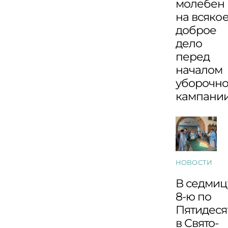
молебен
на всяко
доброе
дело
перед
началом
уборочн
кампани
НОВОСТИ
В седмиц
8-ю по
Пятидеся
в Свято-