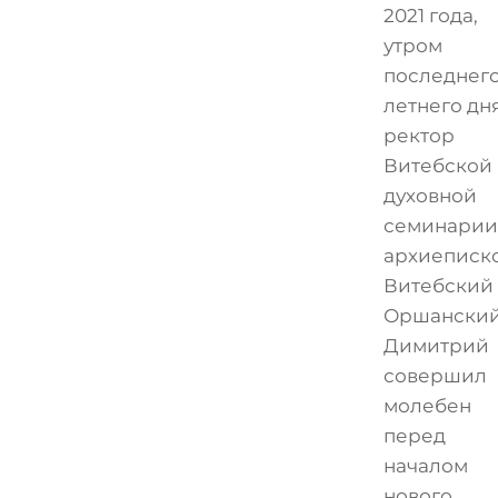
2021 года,
утром
последнег
летнего дн
ректор
Витебской
духовной
семинарии
архиеписк
Витебский
Оршански
Димитрий
совершил
молебен
перед
началом
нового