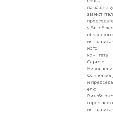
слово
помощник
заместител
председат
я Витебско
областного
исполните
ного
комитета
Сергею
Николаеви
Фадеенков
и председа
елю
Витебског
городского
исполните