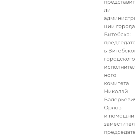
представи
ли
администр
ции города
Витебска:
председат
ь Витебско
городского
исполните
ного
комитета
Николай
Валерьеви
Орлов
и помощни
заместител
председат