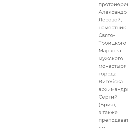
протоиере
Александр
Лесовой,
наместник
Свято-
Троицкого
Маркова
мужского
монастыря
города
Витебска
архимандр
Сергий
(Брич),
а также
преподава
ли