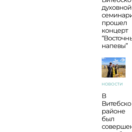
духовной
семинар
прошел
концерт
“Восточн
напевы”
НОВОСТИ
В
Витебск
районе
был
соверше