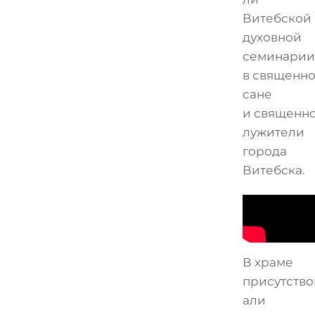
Витебской
духовной
семинарии
в священн
сане
и священн
лужители
города
Витебска.
В храме
присутство
али