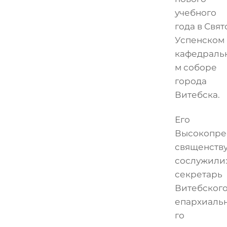
учебного
года в Свят
Успенском
кафедраль
м соборе
города
Витебска.
Его
Высокопре
священств
сослужили
секретарь
Витебског
епархиаль
го