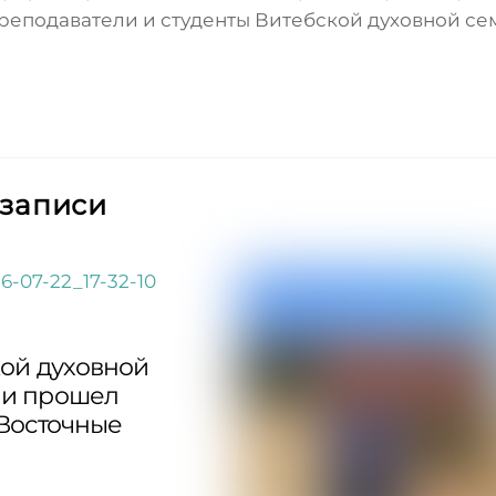
реподаватели и студенты Витебской духовной се
 записи
кой духовной
и прошел
“Восточные