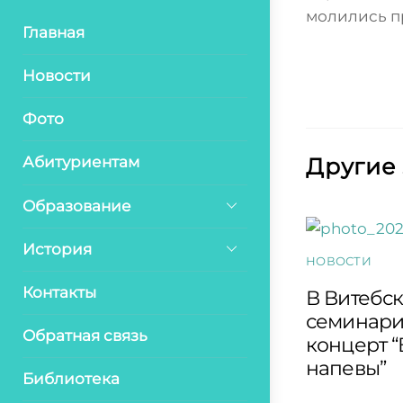
молились п
Главная
Новости
Фото
Другие
Абитуриентам
Образование
История
НОВОСТИ
Контакты
В Витебс
семинари
Обратная связь
концерт 
напевы”
Библиотека