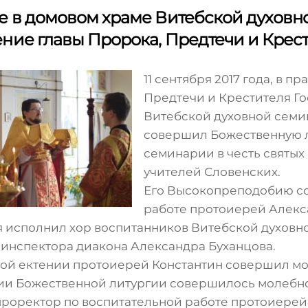
 в домовом храме Витебской духовн
ние главы Пророка, Предтечи и Крес
11 сентября 2017 года, в 
Предтечи и Крестителя Г
Витебской духовной семи
совершил Божественную л
семинарии в честь святы
учителей Словенских.
Его Высокопреподобию со
работе протоиерей Алекс
 исполнил хор воспитанников Витебской духовн
инспектора диакона Александра Буханцова.
бой ектении протоиерей Константин совершил мол
ии Божественной литургии совершилось молебно
проректор по воспитательной работе протоиерей