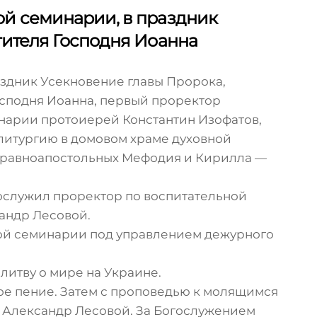
ой семинарии, в праздник
тителя Господня Иоанна
праздник Усекновение главы Пророка,
осподня Иоанна, первый проректор
нарии протоиерей Константин Изофатов,
итургию в домовом храме духовной
х равноапостольных Мефодия и Кирилла —
служил проректор по воспитательной
андр Лесовой.
ой семинарии под управлением дежурного
итву о мире на Украине.
е пение. Затем с проповедью к молящимся
 Александр Лесовой. За Богослужением