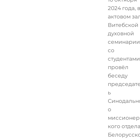
2024 года, 
актовом за
Витебской
духовной
семинарии
со
студентами
провёл
беседу
председат
ь
Синодальн
о
миссионер
кого отдел
Белорусск