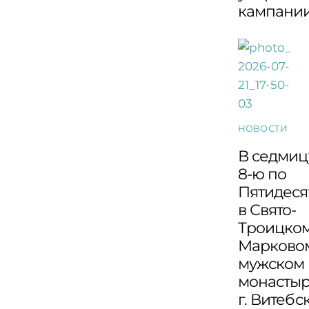
кампани
НОВОСТИ
В седмиц
8-ю по
Пятидеся
в Свято-
Троицко
Марково
мужском
монасты
г. Витебс