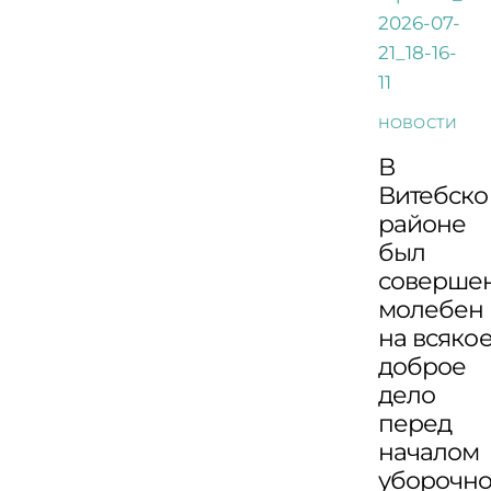
НОВОСТИ
В
Витебск
районе
был
соверше
молебен
на всяко
доброе
дело
перед
началом
уборочн