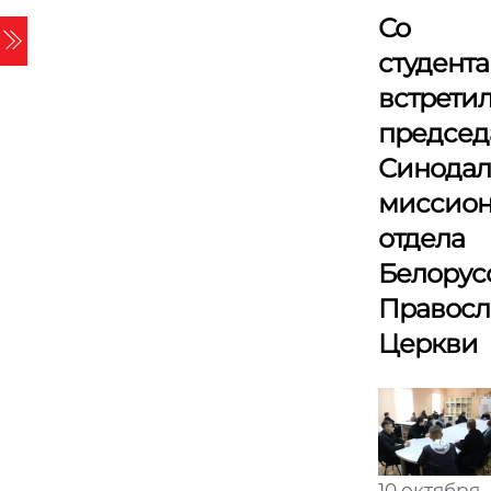
Skip
Со
Menu
to
студент
content
встрети
председ
Синодал
миссион
отдела
Белорус
Правосл
Церкви
10 октября