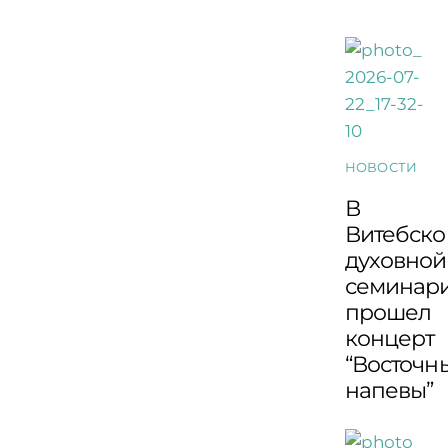
НОВОСТИ
В
Витебско
духовной
семинар
прошел
концерт
“Восточн
напевы”