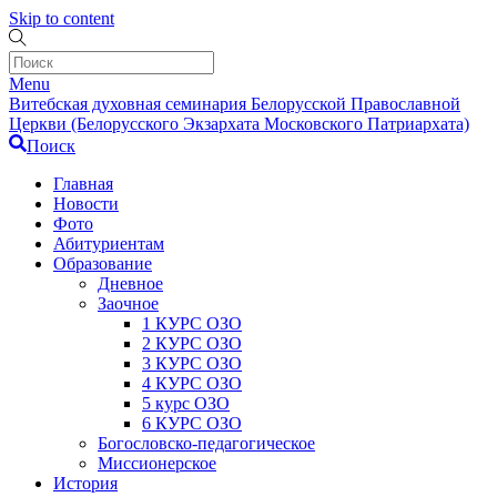
Skip to content
Menu
Витебская духовная семинария Белорусской Православной
Церкви (Белорусского Экзархата Московского Патриархата)
Поиск
Главная
Новости
Фото
Абитуриентам
Образование
Дневное
Заочное
1 КУРС ОЗО
2 КУРС ОЗО
3 КУРС ОЗО
4 КУРС ОЗО
5 курс ОЗО
6 КУРС ОЗО
Богословско-педагогическое
Миссионерское
История