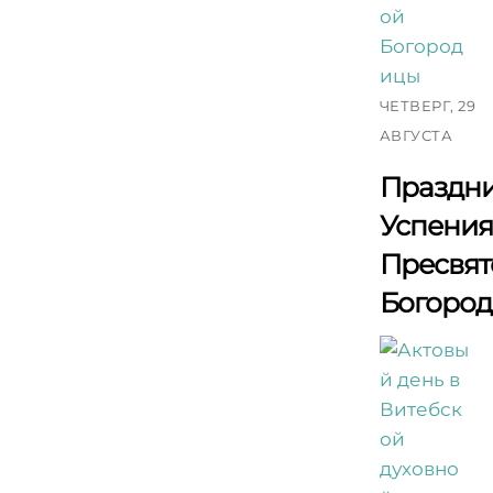
ЧЕТВЕРГ, 29
АВГУСТА
Праздн
Успени
Пресвят
Богоро