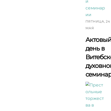
ПЯТНИЦА, 24
МАЯ
Актовы
день в
Витебск
духовно
семина