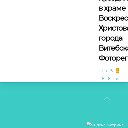
в храме
Воскре
Христов
города
Витебск
Фоторе
«
‹
3
4
5
6
›
»
Back
To
Top