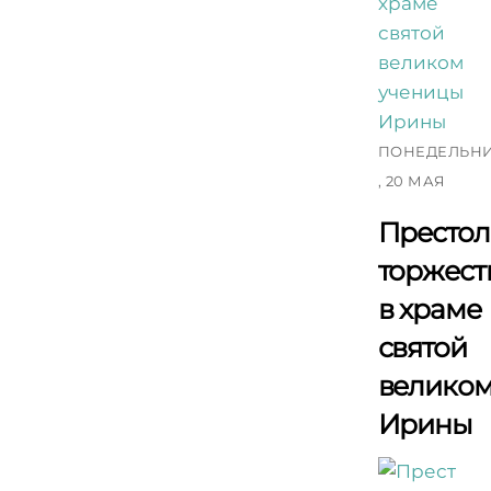
ПОНЕДЕЛЬН
, 20 МАЯ
Престо
торжест
в храме
святой
велико
Ирины